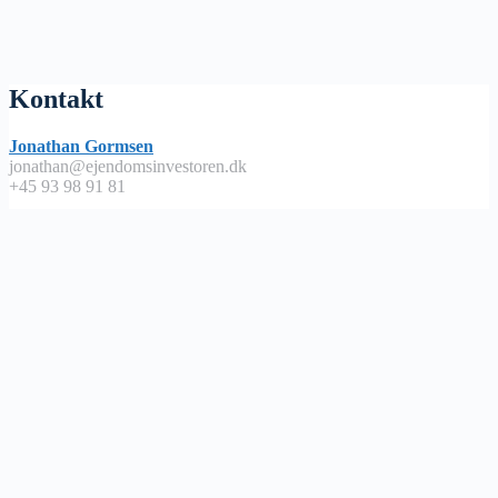
Kontakt
Jonathan Gormsen
jonathan@ejendomsinvestoren.dk
+45 93 98 91 81
Lyt på
Apple Podcast
Spotify
Google Podcast
Podimo
Nyttige links