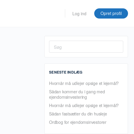
Opret profil
Log ind
Søg
efter:
SENESTE INDLÆG
Hvornår må udlejer opsige et lejemål?
Sådan kommer du i gang med
ejendomsinvestering
Hvornår må udlejer opsige et lejemål?
Sådan fastsætter du din husleje
Ordbog for ejendomsinvestorer