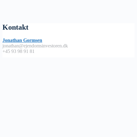
Kontakt
Jonathan Gormsen
jonathan@ejendomsinvestoren.dk
+45 93 98 91 81
Lyt på
Apple Podcast
Spotify
Google Podcast
Podimo
Nyttige links