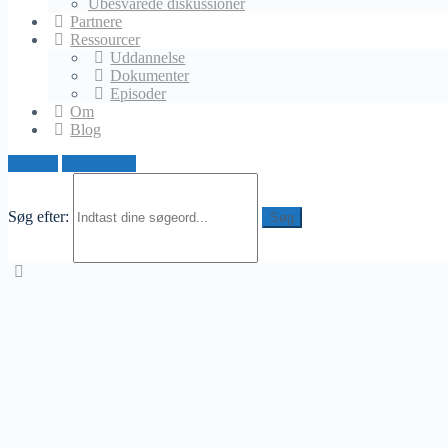
Ubesvarede diskussioner
MichaelEkmann
svarede
for 5 flere år, 1 måned siden
1 Medle
Partnere
Investering i Boligejendomme
Ressourcer
Visning af 1 - 2 af 2 diskussioner
Uddannelse
Dokumenter
Episoder
Om
Blog
Log ind
Opret profil
Søg efter: