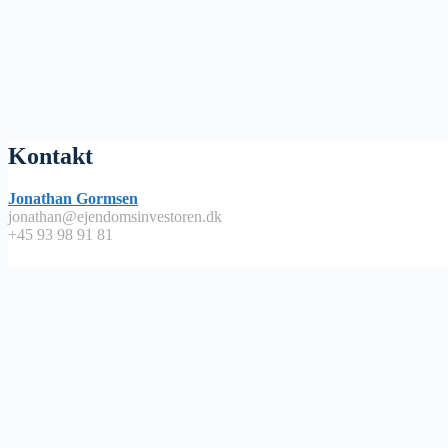
Kontakt
Jonathan Gormsen
jonathan@ejendomsinvestoren.dk
+45 93 98 91 81
Lyt på
Apple Podcast
Spotify
Google Podcast
Podimo