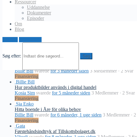
Ressourcer
Sia Enko
svarede
for 1 måned, 1 uge siden
3 Medlemmer
·
2 S
Uddannelse
Finansiering
Dokumenter
Kosia Sim
Episoder
Aktuella tekniknyheter och innovationer
Om
Billie Bill
svarede
for 1 måned, 2 uger siden
3 Medlemmer
·
2 
Blog
Finansiering
Sia Enko
Log ind
Opret profil
Någon som har svensk marmor i badrummet? Vad tycker ni?
Kosia Sim
svarede
for 2 måneder siden
3 Medlemmer
·
2 Svar
Finansiering
Søg efter:
Sia Enko
Har någon testat fälgar som kan generera egen energi?
Billie Bill
svarede
for 3 måneder siden
3 Medlemmer
·
2 Svar
Finansiering
Billie Bill
Hur produktbilder används i digital handel
Kosia Sim
svarede
for 5 måneder siden
3 Medlemmer
·
2 Svar
Finansiering
Sia Enko
Hitta boende i Åre för olika behov
Billie Bill
svarede
for 6 måneder, 1 uge siden
3 Medlemmer
·
2
Finansiering
Gata
Førstehåndsindtryk af Tillskottsbolaget.dk
Vlioeli
svarede
for 8 måneder, 1 uge siden
3 Medlemmer
·
2 Sv