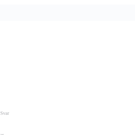
var
Svar
 Svar
ar