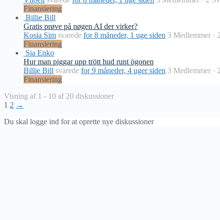
Finansiering
Billie Bill
Gratis prøve på nøgen AI der virker?
Kosia Sim
svarede
for 8 måneder, 1 uge siden
3 Medlemmer
·
Finansiering
Sia Enko
Hur man piggar upp trött hud runt ögonen
Billie Bill
svarede
for 9 måneder, 4 uger siden
3 Medlemmer
·
Finansiering
Visning af 1 - 10 af 20 diskussioner
1
2
→
Du skal logge ind for at oprette nye diskussioner