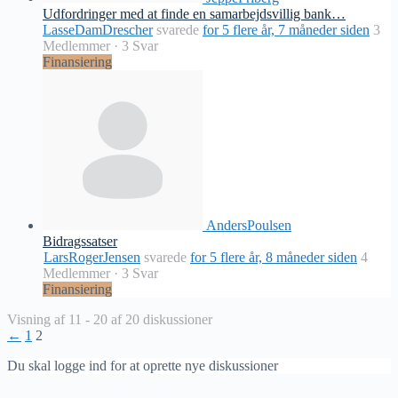
Udfordringer med at finde en samarbejdsvillig bank…
LasseDamDrescher
svarede
for 5 flere år, 7 måneder siden
3
Medlemmer
·
3 Svar
Finansiering
AndersPoulsen
Bidragssatser
LarsRogerJensen
svarede
for 5 flere år, 8 måneder siden
4
Medlemmer
·
3 Svar
Finansiering
Visning af 11 - 20 af 20 diskussioner
←
1
2
Du skal logge ind for at oprette nye diskussioner