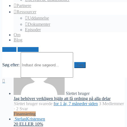
Partnere
Ressourcer
Uddannelse
Alexxx7
Dokumenter
Din mest uventede sejr: tilfældighed eller strategi?
Episoder
Alexxx7
svarede
for 1 år, 4 måneder siden
1 Medlem
·
0
Om
Svar
Blog
Finansiering
Log ind
Opret profil
Søg efter:
Slettet bruger
Jag behöver verkligen hjälp att få ordning på alla delar
Slettet bruger
svarede
for 1 år, 7 måneder siden
3 Medlemmer
·
2 Svar
Finansiering
StefanKristensen
20 ELLER 10%