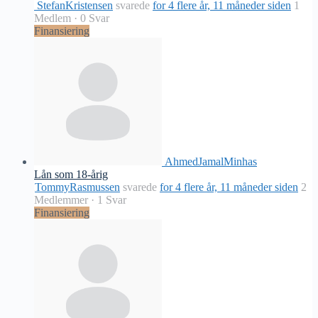
StefanKristensen
svarede
for 4 flere år, 11 måneder siden
1
Medlem
·
0 Svar
Finansiering
AhmedJamalMinhas
Lån som 18-årig
TommyRasmussen
svarede
for 4 flere år, 11 måneder siden
2
Medlemmer
·
1 Svar
Finansiering