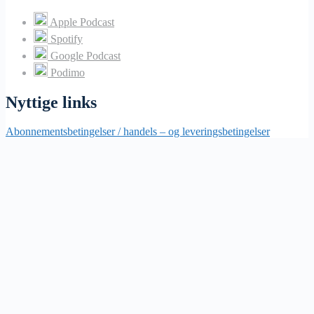
Apple Podcast
Spotify
Google Podcast
Podimo
Nyttige links
Abonnementsbetingelser / handels – og leveringsbetingelser
Vores Lommeregner
Omkring os
Vores Partnere – Bliv Partner
Ejendomsinvestoren
© 2026 - Ejendomsinvestoren.dk - All rights reserved - Webdesign
af:
Lund Hjemmesider