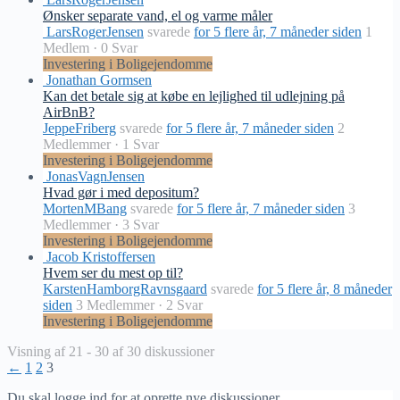
Ønsker separate vand, el og varme måler
LarsRogerJensen
svarede
for 5 flere år, 7 måneder siden
1
Medlem
·
0 Svar
Investering i Boligejendomme
Jonathan Gormsen
Kan det betale sig at købe en lejlighed til udlejning på
AirBnB?
JeppeFriberg
svarede
for 5 flere år, 7 måneder siden
2
Medlemmer
·
1 Svar
Investering i Boligejendomme
JonasVagnJensen
Hvad gør i med depositum?
MortenMBang
svarede
for 5 flere år, 7 måneder siden
3
Medlemmer
·
3 Svar
Investering i Boligejendomme
Jacob Kristoffersen
Hvem ser du mest op til?
KarstenHamborgRavnsgaard
svarede
for 5 flere år, 8 måneder
siden
3 Medlemmer
·
2 Svar
Investering i Boligejendomme
Visning af 21 - 30 af 30 diskussioner
←
1
2
3
Du skal logge ind for at oprette nye diskussioner