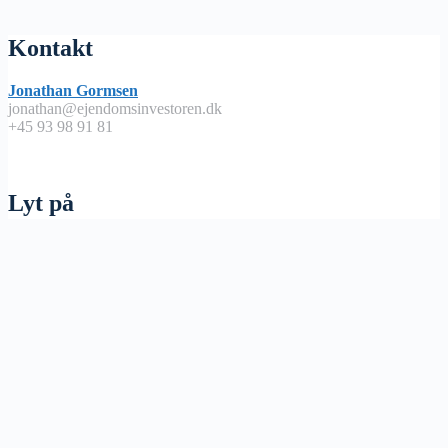
Kontakt
Jonathan Gormsen
jonathan@ejendomsinvestoren.dk
+45 93 98 91 81
Lyt på
Apple Podcast
Spotify
Google Podcast
Podimo
Nyttige links
Abonnementsbetingelser / handels – og leveringsbetingelser
Vores Lommeregner