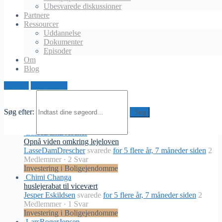
Ubesvarede diskussioner
Opdeling af lejlighed til to separate lejligheder?
Partnere
Anders
svarede
for 5 flere år, 3 måneder siden
2 Medlemmer
·
Ressourcer
1 Svar
Uddannelse
Investering i Boligejendomme
Dokumenter
EsbenV.Hansen
Episoder
Nyt værktøj til ejendomsinvestoren!
Om
Jesper Sand Wilson
svarede
for 5 flere år, 4 måneder siden
3
Blog
Medlemmer
·
2 Svar
Investering i Boligejendomme
Log ind
Opret profil
Jacob Kristoffersen
Hvad er forældrekøb?
Jacob Kristoffersen
svarede
for 5 flere år, 6 måneder siden
1
Søg efter:
Medlem
·
0 Svar
Investering i Boligejendomme
LasseDamDrescher
Opnå viden omkring lejeloven
LasseDamDrescher
svarede
for 5 flere år, 7 måneder siden
2
Medlemmer
·
2 Svar
Investering i Boligejendomme
Chimi Changa
huslejerabat til vicevært
Jesper Eskildsen
svarede
for 5 flere år, 7 måneder siden
2
Medlemmer
·
1 Svar
Investering i Boligejendomme
LarsRogerJensen