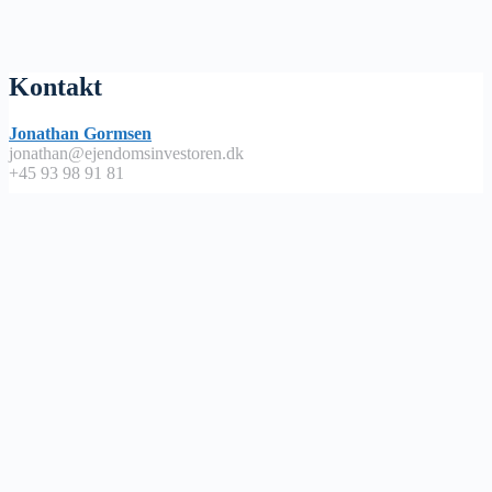
Kontakt
Jonathan Gormsen
jonathan@ejendomsinvestoren.dk
+45 93 98 91 81
Lyt på
Apple Podcast
Spotify
Google Podcast
Podimo
Nyttige links
Abonnementsbetingelser / handels – og leveringsbetingelser