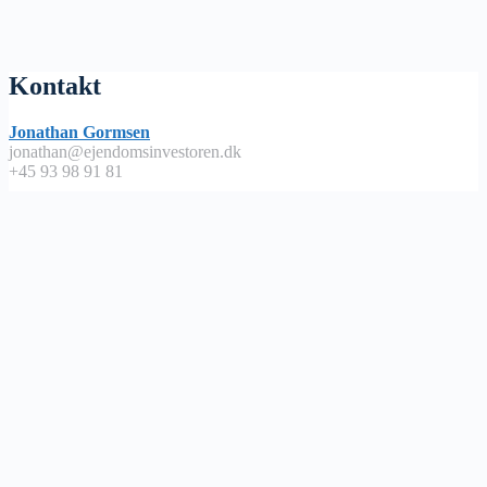
Kontakt
Jonathan Gormsen
jonathan@ejendomsinvestoren.dk
+45 93 98 91 81
Lyt på
Apple Podcast
Spotify
Google Podcast
Podimo
Nyttige links
Abonnementsbetingelser / handels – og leveringsbetingelser