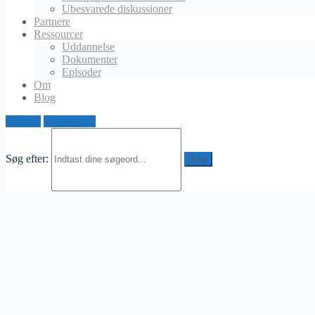
Ubesvarede diskussioner
Slettet bruger
Partnere
november 25, 2024 ved 2:51 pm
Ressourcer
Uddannelse
Jag förstår precis, jag var också förvirrad när jag började. Jag
Dokumenter
rekommenderar att du börjar med säckhandskar om du
Episoder
fokuserar på teknik och slagträning, medan sparringhandskar
Om
är bättre om du planerar att börja sparra. För nybörjare är
Blog
storlekar som 12-14 oz bra för träningshandskar. Jag tycker
också det är viktigt att använda handlindor för extra stöd för
Log ind
Opret profil
handleder och knogar. Kolla på pålitliga butiker online som
kampsportsutrustning
för bra erbjudanden.
Søg efter: