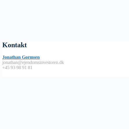
Kontakt
Jonathan Gormsen
jonathan@ejendomsinvestoren.dk
+45 93 98 91 81
Lyt på
Apple Podcast
Spotify
Google Podcast
Podimo