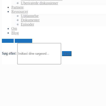
Ubesvarede diskussioner
Slettet bruger
Partnere
november 25, 2024 ved 8:25 pm
Ressourcer
Uddannelse
Jag har testat takmålning på mitt hus för några år sedan och
Dokumenter
måste säga att det verkligen hjälpte till att skydda taket mot
Episoder
regn och sol. Efteråt såg det också mycket fräschare ut. Om
Om
du inte har stora skador på taket, är det absolut värt att
Blog
överväga som en förebyggande åtgärd. Det ger också en
snygg yta som håller länge om det görs rätt.
Log ind
Opret profil
Søg efter: