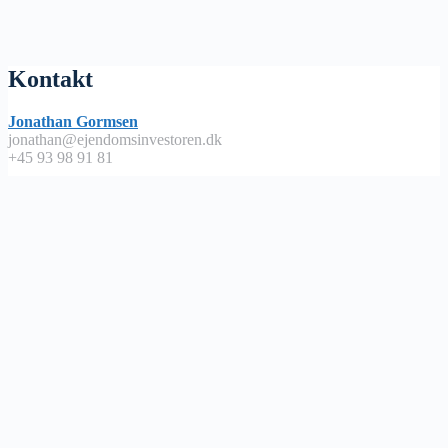
Kontakt
Jonathan Gormsen
jonathan@ejendomsinvestoren.dk
+45 93 98 91 81
Lyt på
Apple Podcast
Spotify
Google Podcast
Podimo
Nyttige links
Abonnementsbetingelser / handels – og leveringsbetingelser