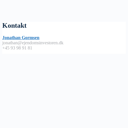
Kontakt
Jonathan Gormsen
jonathan@ejendomsinvestoren.dk
+45 93 98 91 81
Lyt på
Apple Podcast
Spotify
Google Podcast
Podimo
Nyttige links