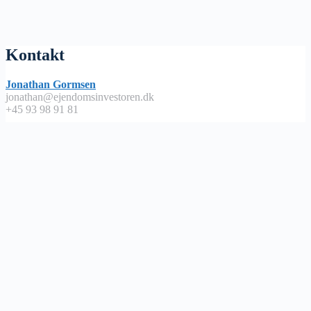
Kontakt
Jonathan Gormsen
jonathan@ejendomsinvestoren.dk
+45 93 98 91 81
Lyt på
Apple Podcast
Spotify
Google Podcast
Podimo
Nyttige links
Abonnementsbetingelser / handels – og leveringsbetingelser