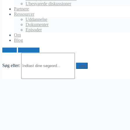
Slettet bruger
Ubesvarede diskussioner
november 26, 2024 ved 9:02 pm
Partnere
Ressourcer
Jag håller med, det är viktigt att ha rätt information. När jag
Uddannelse
installerade en laddare hemma, insåg jag hur praktiskt det är
Dokumenter
att kunna ladda bilen under natten. Men jag använder också
Episoder
publika laddstationer ibland, särskilt under längre resor. Det är
Om
bra att använda en app som visar laddstationer i närheten.
Blog
Förresten, kolla att ditt elnät hemma klarar av att hantera en
laddstation – det var något jag nästan missade!
Log ind
Opret profil
Søg efter: