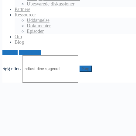
Ubesvarede diskussioner
Slettet bruger
Partnere
december 26, 2024 ved 12:50 pm
Ressourcer
Uddannelse
Jag känner igen mig så mycket! Jag var också där en gång
Dokumenter
och det som verkligen gjorde skillnad för mig var att börja
Episoder
fokusera på att hitta rätt information och lära mig mer om
Om
marknaden. Jag började läsa artiklar och guider om unga
Blog
entreprenörer, och den kunskapen hjälpte mig att förstå var jag
hade missat något tidigare. Det finns en fantastisk resurs på
Log ind
Opret profil
webben som kan hjälpa dig komma på rätt spår. Kolla på den
här sidan:
unga entreprenörer
.
Søg efter: