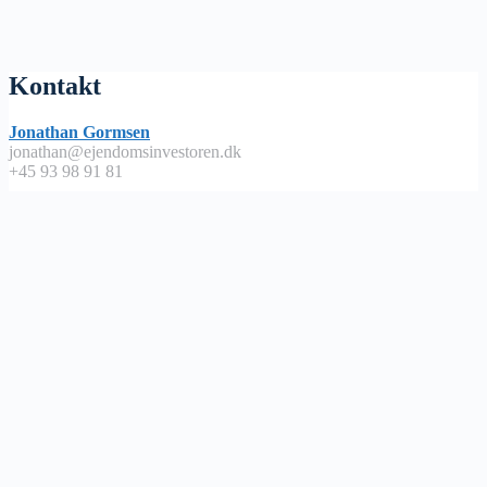
Kontakt
Jonathan Gormsen
jonathan@ejendomsinvestoren.dk
+45 93 98 91 81
Lyt på
Apple Podcast
Spotify
Google Podcast
Podimo
Nyttige links
Abonnementsbetingelser / handels – og leveringsbetingelser