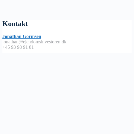
Kontakt
Jonathan Gormsen
jonathan@ejendomsinvestoren.dk
+45 93 98 91 81
Lyt på
Apple Podcast
Spotify
Google Podcast
Podimo
Nyttige links
Abonnementsbetingelser / handels – og leveringsbetingelser