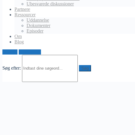
Ubesvarede diskussioner
Slettet bruger
Partnere
januar 29, 2025 ved 5:09 pm
Ressourcer
Uddannelse
Jag gillar verkligen idén med laddboxar hemma, men man ska
Dokumenter
vara beredd på att det ibland kan krävas lite extraarbete
Episoder
beroende på husets el. För oss blev det nödvändigt att säkra
Om
upp huvudsäkringen eftersom vi har andra stora elförbrukare i
Blog
hemmet. Det blev dyrare, men jag tycker ändå det är värt det
långsiktigt. Nu har vi en laddningslösning som inte bara
Log ind
Opret profil
täcker dagens behov utan också framtidens, om vi skaffar fler
elbilar.
Søg efter: