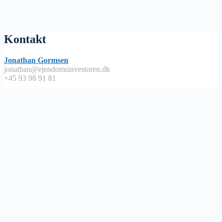
Kontakt
Jonathan Gormsen
jonathan@ejendomsinvestoren.dk
+45 93 98 91 81
Lyt på
Apple Podcast
Spotify
Google Podcast
Podimo
Nyttige links
Abonnementsbetingelser / handels – og leveringsbetingelser