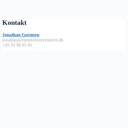
Kontakt
Jonathan Gormsen
jonathan@ejendomsinvestoren.dk
+45 93 98 91 81
Lyt på
Apple Podcast
Spotify
Google Podcast
Podimo
Nyttige links
Abonnementsbetingelser / handels – og leveringsbetingelser