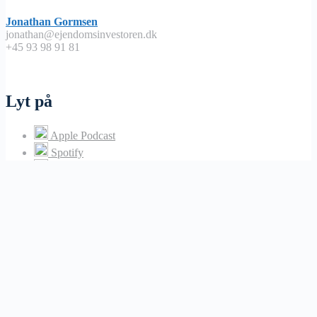
Jonathan Gormsen
jonathan@ejendomsinvestoren.dk
+45 93 98 91 81
Lyt på
Apple Podcast
Spotify
Google Podcast
Podimo
Nyttige links
Abonnementsbetingelser / handels – og leveringsbetingelser
Vores Lommeregner
Omkring os