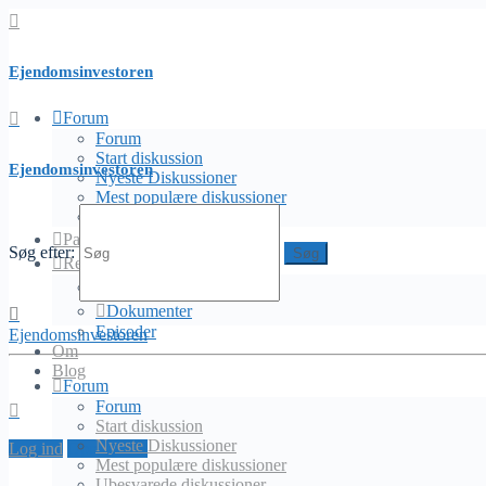
Ejendomsinvestoren
Forum
Forum
Forum
Start diskussion
Ejendomsinvestoren
Nyeste Diskussioner
Mest populære diskussioner
Find svar, stil spørgsmål og connect med ejendomsinteresserede
Ubesvarede diskussioner
Partnere
Søg efter:
Ressourcer
Forside
›
Forum
›
Salg af ejendomme
›
Din egen spilstrategi
Uddannelse
Dokumenter
Skaberen
Episoder
Ejendomsinvestoren
Diskussion
Om
februar 18, 2026 ved 3:10 pm
#4533
Blog
Forum
Ford Galvan
Forum
Participant
Start diskussion
Nyeste Diskussioner
Log ind
Opret profil
Hvor realistisk er det at udvikle din egen strategi for at spille
Mest populære diskussioner
spilleautomater eller bordspil, eller er online casinoer mere
Ubesvarede diskussioner