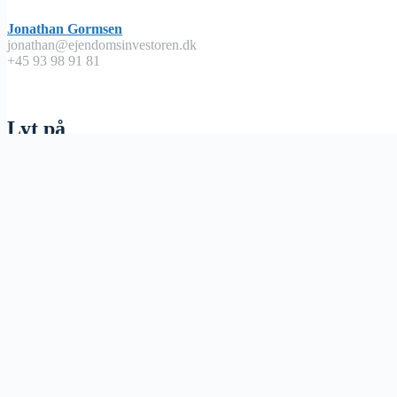
Jonathan Gormsen
jonathan@ejendomsinvestoren.dk
+45 93 98 91 81
Lyt på
Apple Podcast
Spotify
Google Podcast
Podimo
Nyttige links
Abonnementsbetingelser / handels – og leveringsbetingelser
Vores Lommeregner
Omkring os