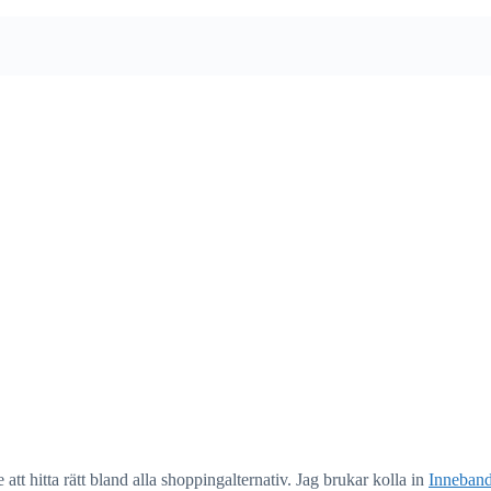
et känns som att det alltid är så mycket att välja mellan och jag blir nä
 på några shoppinggator, men jag vill verkligen hitta något utöver det va
ller mindre kända områden där man kan sh
·
2 Svar
att hitta rätt bland alla shoppingalternativ. Jag brukar kolla in
Inneban