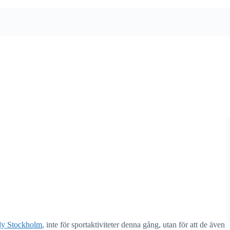
stan förvirrad. Är det någon som har koll på var man hittar både de
nliga, något som inte är så turistigt. Har du några tips på gömda
oppa
dy Stockholm
, inte för sportaktiviteter denna gång, utan för att de även