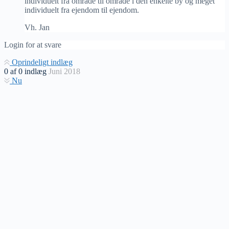
individuelt fra område til område i den enkelte by og meget
individuelt fra ejendom til ejendom.
Vh. Jan
Login for at svare
Oprindeligt indlæg
0
af
0
indlæg
Juni 2018
Nu