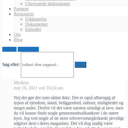
sig hele tiden men det er primært til sammenligning mellem
Ubesvarede diskussioner
forskellige områder
Partnere
Ressourcer
Skaberen
Uddannelse
Diskussion
Dokumenter
Episoder
Kontantafkastgrad
Om
Blog
JanJakobsen
opdateret
for 5 flere år, 2 måneder siden
2
Log ind
Opret profil
Medlemmer
·
1 Svar
Investering i Boligejendomme
Søg efter:
JanJakobsen
Medlem
maj 19, 2021 ved 10:24 am
Nej det gør der som sådan ikke. Det er også afhængig af
typen af ejendom, stand, beliggenhed, naboer, muligheder og
meget andet. Derfor vil det være næsten umuligt at lave, men
du vil kunne finde nogle gennemsnitsafkastkrav i de større
byer. Jeg ved nogle af de store erhvervsmæglerkæde jævnligt
udgiver dem i deres magasiner. Det vil dog stadig være