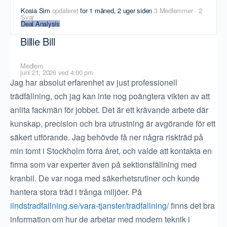
Kosia Sim
opdateret
for 1 måned, 2 uger siden
3 Medlemmer
·
2
Svar
Deal Analysis
Billie Bill
Medlem
juni 21, 2026 ved 4:00 pm
Jag har absolut erfarenhet av just professionell
trädfällning, och jag kan inte nog poängtera vikten av att
anlita fackmän för jobbet. Det är ett krävande arbete där
kunskap, precision och bra utrustning är avgörande för ett
säkert utförande. Jag behövde få ner några riskträd på
min tomt i Stockholm förra året, och valde att kontakta en
firma som var experter även på sektionsfällning med
kranbil. De var noga med säkerhetsrutiner och kunde
hantera stora träd i trånga miljöer. På
ilndstradfallning.se/vara-tjanster/tradfallning/
finns det bra
information om hur de arbetar med modern teknik i