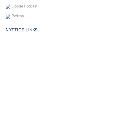
Google Podcast
Podimo
NYTTIGE LINKS
Abonnementsbetingelser / handels – og leveringsbetingelser
Vores Lommeregner
Omkring os
Vores Partnere – Bliv Partner
Ejendomsinvestoren
© 2026 - Ejendomsinvestoren.dk - All rights reserved - Webdesign
af:
Lund Hjemmesider