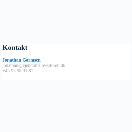
Kontakt
Jonathan Gormsen
jonathan@ejendomsinvestoren.dk
+45 93 98 91 81
Lyt på
Apple Podcast
Spotify
Google Podcast
Podimo