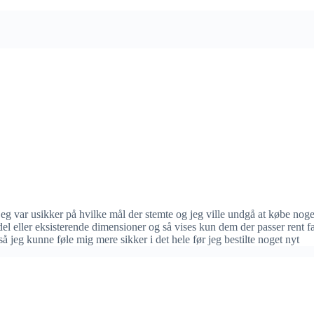
ive usikker på om alt passer rigtigt
2 Svar
 var usikker på hvilke mål der stemte og jeg ville undgå at købe noget
l eller eksisterende dimensioner og så vises kun dem der passer rent fak
eg kunne føle mig mere sikker i det hele før jeg bestilte noget nyt