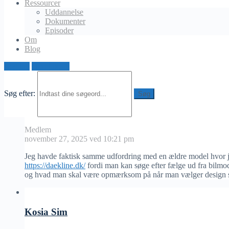
kan fortælle hvordan de fandt den rigtige kombination uden at bl
Ressourcer
Uddannelse
Skaberen
Dokumenter
Diskussion
Episoder
Om
Valg af fælge til ældre bilmodel
Blog
Log ind
Opret profil
Kosia Sim
opdateret
for 8 måneder, 1 uge siden
3 Medlemmer
·
Proptech og nye løsninger
Søg efter:
Sia Enko
Medlem
november 27, 2025 ved 10:21 pm
Jeg havde faktisk samme udfordring med en ældre model hvor jeg
https://daekline.dk/
fordi man kan søge efter fælge ud fra bilmode
og hvad man skal være opmærksom på når man vælger design så j
Kosia Sim