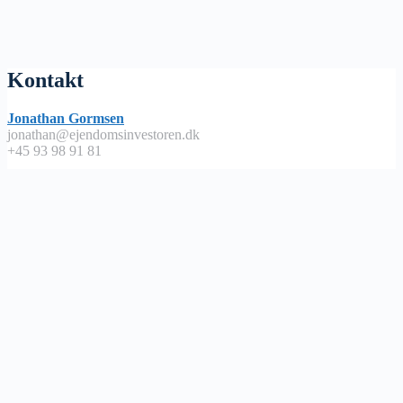
Kontakt
Jonathan Gormsen
jonathan@ejendomsinvestoren.dk
+45 93 98 91 81
Lyt på
Apple Podcast
Spotify
Google Podcast
Podimo
Nyttige links