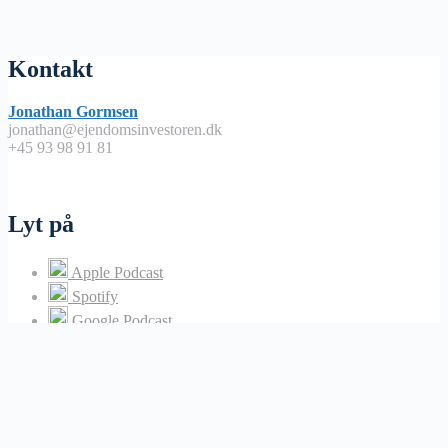
Kontakt
Jonathan Gormsen
jonathan@ejendomsinvestoren.dk
+45 93 98 91 81
Lyt på
Apple Podcast
Spotify
Google Podcast
Podimo
Nyttige links
Abonnementsbetingelser / handels – og leveringsbetingelser