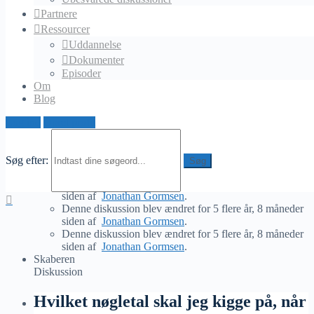
Hvilket nøgletal skal jeg kigge på, når jeg vurderer en
Partnere
investeringsmulighed?
Ressourcer
Uddannelse
Hej Ejendomsinvestorer,
Dokumenter
Episoder
Håber i vil hjælpe mig med at beskrive hvilke nøgletal, som i
Om
mener kan være vigtige, når i foretager due dilligence og
Blog
analyse.
Log ind
Opret profil
De bedste hilsener
Jonathan Gormsen
Søg efter:
Denne diskussion blev ændret for 5 flere år, 8 måneder
siden af
Jonathan Gormsen
.
Denne diskussion blev ændret for 5 flere år, 8 måneder
siden af
Jonathan Gormsen
.
Denne diskussion blev ændret for 5 flere år, 8 måneder
siden af
Jonathan Gormsen
.
Skaberen
Diskussion
Hvilket nøgletal skal jeg kigge på, når