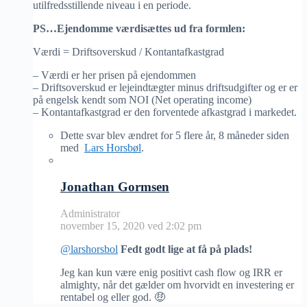
utilfredsstillende niveau i en periode.
PS…Ejendomme værdisættes ud fra formlen:
Værdi = Driftsoverskud / Kontantafkastgrad
– Værdi er her prisen på ejendommen
– Driftsoverskud er lejeindtægter minus driftsudgifter og er er
på engelsk kendt som NOI (Net operating income)
– Kontantafkastgrad er den forventede afkastgrad i markedet.
Dette svar blev ændret for 5 flere år, 8 måneder siden
med
Lars Horsbøl
.
Jonathan Gormsen
Administrator
november 15, 2020 ved 2:02 pm
@larshorsbol
Fedt godt lige at få på plads!
Jeg kan kun være enig positivt cash flow og IRR er
almighty, når det gælder om hvorvidt en investering er
rentabel og eller god. 🤑