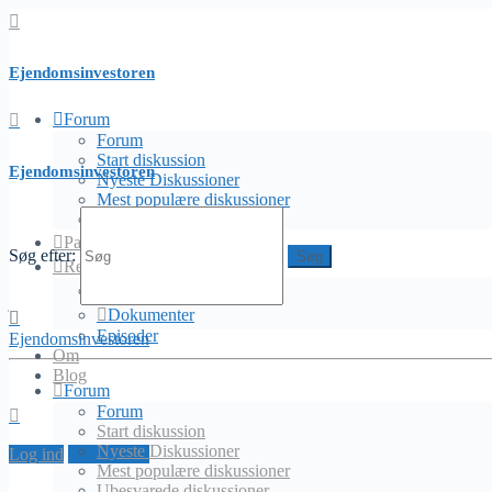
Ejendomsinvestoren
Forum
Forum
Forum
Start diskussion
Ejendomsinvestoren
Nyeste Diskussioner
Mest populære diskussioner
Find svar, stil spørgsmål og connect med ejendomsinteresserede
Ubesvarede diskussioner
Partnere
Søg efter:
Ressourcer
Forside
›
Forum
›
Deal Analysis
›
Hvilket nøgletal skal jeg kigge på, når
Uddannelse
jeg vurderer en investeringsmulighed?
Dokumenter
Episoder
Ejendomsinvestoren
Markeret:
cashflow
,
irr
Om
Blog
Skaberen
Forum
Diskussion
Forum
november 15, 2020 ved 11:41 am
#898
Start diskussion
Nyeste Diskussioner
Log ind
Opret profil
Jonathan Gormsen
Mest populære diskussioner
Keymaster
Ubesvarede diskussioner