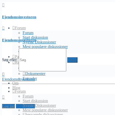
Ejendomsinvestoren
Forum
Forum
Forum
Start diskussion
Ejendomsinvestoren
Nyeste Diskussioner
Mest populære diskussioner
Find svar, stil spørgsmål og connect med ejendomsinteresserede
Ubesvarede diskussioner
Partnere
Søg efter:
Ressourcer
Diskussioner tagget med
Uddannelse
Dokumenter
'tilstandsrapport'
Episoder
Ejendomsinvestoren
Om
MichaelTritlevsen
Blog
Mistet kvadratmeter
Forum
JanJakobsen
svarede
for 5 flere år, 4 måneder siden
2
Forum
Medlemmer
·
1 Svar
Start diskussion
Advokater, Revisorer, Skat, Teknisk Analyse
Nyeste Diskussioner
Log ind
Opret profil
Mest populære diskussioner
Viser 1 af 1 diskussioner
Ubesvarede diskussioner