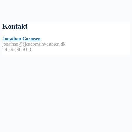
Kontakt
Jonathan Gormsen
jonathan@ejendomsinvestoren.dk
+45 93 98 91 81
Lyt på
Apple Podcast
Spotify
Google Podcast
Podimo
Nyttige links