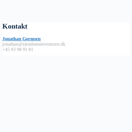
Kontakt
Jonathan Gormsen
jonathan@ejendomsinvestoren.dk
+45 93 98 91 81
Lyt på
Apple Podcast
Spotify
Google Podcast
Podimo
Nyttige links