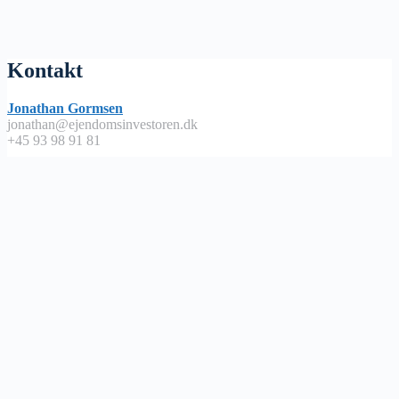
Kontakt
Jonathan Gormsen
jonathan@ejendomsinvestoren.dk
+45 93 98 91 81
Lyt på
Apple Podcast
Spotify
Google Podcast
Podimo
Nyttige links
Abonnementsbetingelser / handels – og leveringsbetingelser