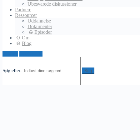
Ubesvarede diskussioner
Partnere
Ressourcer
Uddannelse
Dokumenter
Episoder
Om
Blog
Log ind
Opret profil
Søg efter: