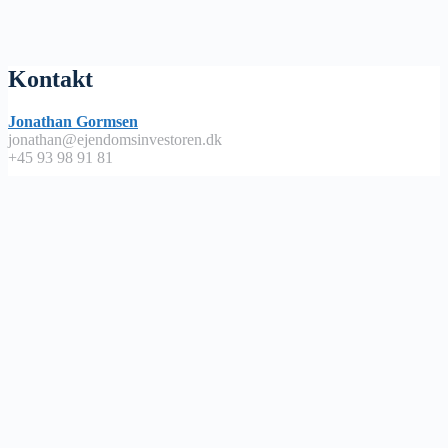
Kontakt
Jonathan Gormsen
jonathan@ejendomsinvestoren.dk
+45 93 98 91 81
Lyt på
Apple Podcast
Spotify
Google Podcast
Podimo
Nyttige links
Abonnementsbetingelser / handels – og leveringsbetingelser